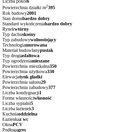
Cena
1 299 000 PLN
2
Powierzchnia
377 m
2
2
Cena za m
3 445,62 PLN / m
Liczba pokoi
6
2
Powierzchnia działki m
395
Rok budowy
2001
Stan domu
bardzo dobry
Standard wykończenia
bardzo dobry
Rynek
wtórny
Typ dachu
skośny
Typ zabudowy
wolnostojący
Technologia
murowana
Materiał budowlany
pustak
Typ drogi
asfaltowa
Typ ogrodzenia
mieszane
Powierzchnia mieszkalna
350
Powierzchnia użytkowa
330
Elewacja
tynk gładki
Powierzchnia salonu
29
Powierzchnia zabudowy
377
Liczba kondygnacji
1
Forma własności
własność
Liczba sypialni
5
Liczba łazienek
3