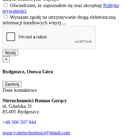
Wiadomość
Wyrażam zgodę na przetwarzanie podanych przeze mnie
danych osobowych.
więcej...
Oświadczam, że zapoznałem się oraz akceptuję
Politykę
prywatności
.
Wyrażam zgodę na otrzymywanie drogą elektroniczną
informacji handlowych
więcej ...
Wyślij
×
Bydgoszcz, Osowa Góra
Zamknij
Dane kontaktowe
Nieruchomości Roman Gorący
ul. Gdańska 31
85‑005 Bydgoszcz