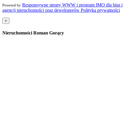
+48 506 507 944
goracy.nieruchomosci@gmail.com
Responsywne strony WWW i program IMO dla biur i
Powered by
agencji nieruchomości oraz deweloperów
Polityka prywatności
×
Nieruchomości Roman Gorący