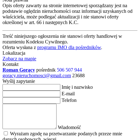
i będą z Tobą na każdym etapie procesu kredytowego.
Nr Licencji Zawodowej 23688
Nota prawna
Opis oferty zawarty na stronie internetowej sporządzany jest na
podstawie oględzin nieruchomości oraz informacji uzyskanych od
właściciela, może podlegać aktualizacji i nie stanowi oferty
określonej w art. 66 i następnych K.C.
Treść niniejszego ogłoszenia nie stanowi oferty handlowej w
rozumieniu Kodeksu Cywilnego.
Oferta wysłana z
programu IMO dla pośredników
.
Lokalizacja
Zobacz na mapie
Kontakt
Roman Gorący
pośrednik
506 507 944
goracy.nieruchomosci@gmail.com
23688
Wyślij zapytanie
Imię i nazwisko
E-mail
Telefon