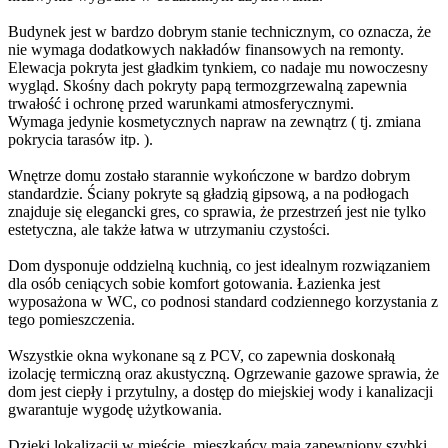
ogrodzeniem, co zapewnia zarówno prywatność, jak i
bezpieczeństwo. Wjazd na posesję prowadzi przez asfaltową drogę,
a w bryle budynku znajduje się garaż na dwa samochody, co jest
niezwykle wygodne w codziennym użytkowaniu.
Budynek jest w bardzo dobrym stanie technicznym, co oznacza, że
nie wymaga dodatkowych nakładów finansowych na remonty.
Elewacja pokryta jest gładkim tynkiem, co nadaje mu nowoczesny
wygląd. Skośny dach pokryty papą termozgrzewalną zapewnia
trwałość i ochronę przed warunkami atmosferycznymi.
Wymaga jedynie kosmetycznych napraw na zewnątrz ( tj. zmiana
pokrycia tarasów itp. ).
Wnętrze domu zostało starannie wykończone w bardzo dobrym
standardzie. Ściany pokryte są gładzią gipsową, a na podłogach
znajduje się elegancki gres, co sprawia, że przestrzeń jest nie tylko
estetyczna, ale także łatwa w utrzymaniu czystości.
Dom dysponuje oddzielną kuchnią, co jest idealnym rozwiązaniem
dla osób ceniących sobie komfort gotowania. Łazienka jest
wyposażona w WC, co podnosi standard codziennego korzystania z
tego pomieszczenia.
Wszystkie okna wykonane są z PCV, co zapewnia doskonałą
izolację termiczną oraz akustyczną. Ogrzewanie gazowe sprawia, że