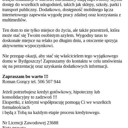
dom jest ciepły i przytulny, a dostęp do miejskiej wody i kanalizacji
gwarantuje wygodę użytkowania.
Dzięki lokalizacji w mieście, mieszkańcy mają zapewniony szybki
dostęp do wszelkich udogodnień, takich jak sklepy, szkoły, parki i
transport publiczny. Dodatkowo, dostępność mobilnego łącza
internetowego zapewnia wygodę pracy zdalnej oraz korzystania z
multimediów.
Ten dom to nie tylko miejsce do życia, ale także przestrzeń, która
może stać się Twoim osobistym azylem. Wygodny taras to
doskonałe miejsce na relaks po długim dniu, a otoczenie sprzyja
aktywnemu wypoczynkowi.
Nie przegap okazji, aby stać się właścicielem tego wyjątkowego
domu w Bydgoszczy! Zapraszamy do kontaktu w celu umówienia
się na prezentację oraz uzyskania dodatkowych informacji.
Zapraszam bo warto !!!
Roman Gorący tel. 506 507 944
Jeżeli potrzebujesz kredyt gotówkowy, hipoteczny lub
konsolidacyjny to zadzwoń !!!
Ekspertki, z którymi współpracuję pomogą Ci we wszelkich
formalnościach