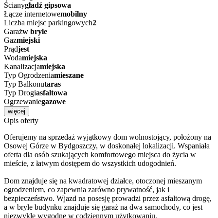
Kuchnia
oddzielna
Łazienka
z wc
Okna
PCV
Podłoga
gres
Ściany
gładź gipsowa
Łącze internetowe
mobilny
Liczba miejsc parkingowych
2
Garaż
w bryle
Gaz
miejski
Prąd
jest
Woda
miejska
Kanalizacja
miejska
Typ Ogrodzenia
mieszane
Typ Balkonu
taras
Typ Drogi
asfaltowa
Ogrzewanie
gazowe
więcej
Opis oferty
Oferujemy na sprzedaż wyjątkowy dom wolnostojący, położony na
Osowej Górze w Bydgoszczy, w doskonałej lokalizacji. Wspaniała
oferta dla osób szukających komfortowego miejsca do życia w
mieście, z łatwym dostępem do wszystkich udogodnień.
Dom znajduje się na kwadratowej działce, otoczonej mieszanym